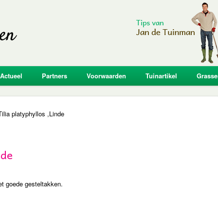
Actueel
Partners
Voorwaarden
Tuinartikel
Grasse
Tilia platyphyllos ,Linde
nde
et goede gesteltakken.