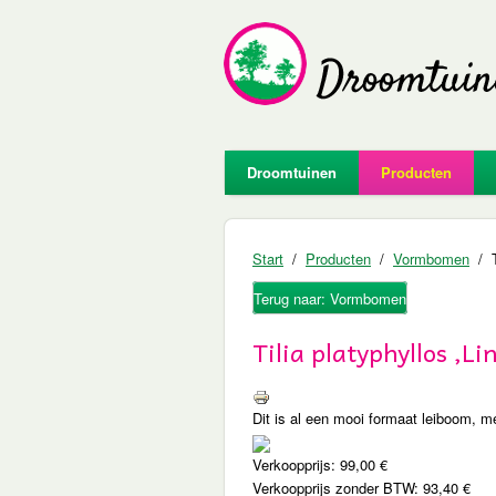
Droomtuinen
Producten
Start
Producten
Vormbomen
Terug naar: Vormbomen
Tilia platyphyllos ,Li
Dit is al een mooi formaat leiboom, m
Verkoopprijs:
99,00 €
Verkoopprijs zonder BTW:
93,40 €