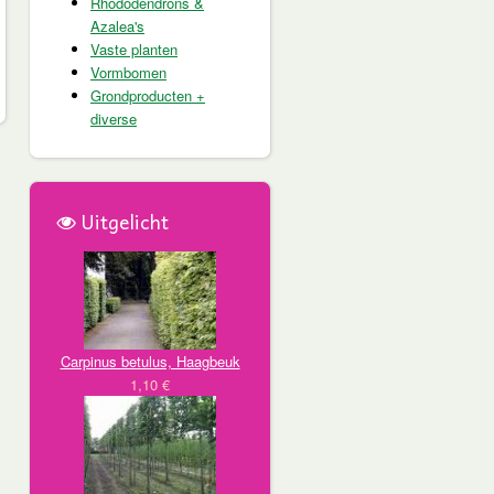
Rhododendrons &
Azalea's
Vaste planten
Vormbomen
Grondproducten +
diverse
Uitgelicht
Carpinus betulus, Haagbeuk
1,10 €