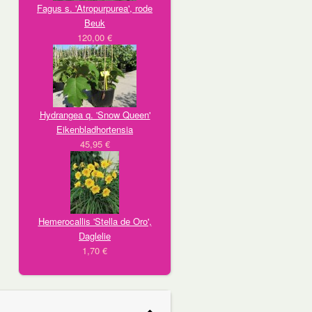
Fagus s. 'Atropurpurea', rode
Beuk
120,00 €
Hydrangea q. 'Snow Queen'
Eikenbladhortensia
45,95 €
Hemerocallis 'Stella de Oro',
Daglelie
1,70 €