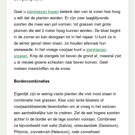
Gaat u
siergrassen kopen
bedenk dan van te voren hoe hoog
u wilt dat de planten worden. Er zijn zeer laagblijvende
soorten die meer een pol vormen, tot grassen met grote
pluimen die wel 2 meter hoog kunnen worden. De bloei begint
in de zomer en kan doorgaan tot in het najaar. U kunt ze in
de winter gerust laten staan, ze houden allemaal hun
sierwaarde. In het vroege voorjaar kunt u
siergrassen
snoeien
. Knip de stengels tot boven de grond af, meestal ziet
u al nieuwe groene scheuten naar boven komen. Geef
meteen meststoffen na de snoei.
Bordercombinaties
Eigenlijk zijn er weinig vaste planten die níet mooi staan in
combinatie met grassen. Kies voor lente bloeiers of
voorjaarsbloeiende bloembollen om al vroeg in het seizoen
een aantrekkelijke tuin te creëren. Zet de wat hogere soorten
achter in de border en de lage soorten vooraan. Combineer
ze bijvoorbeeld met salie (Salvia), ooievaarsbek (Geranium),
Phlomis, zonnekruid (Helenium), rode zonnehoed