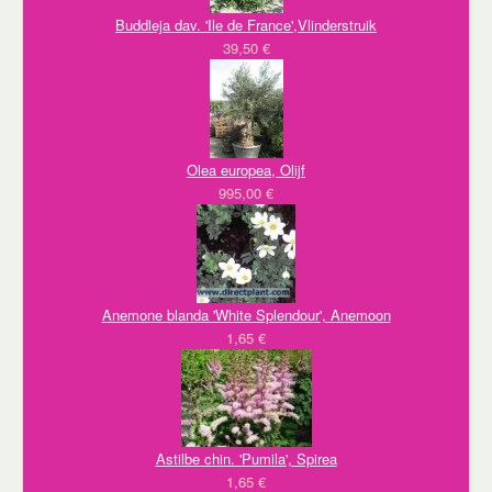
Buddleja dav. 'Ile de France',Vlinderstruik
39,50 €
Olea europea, Olijf
995,00 €
Anemone blanda 'White Splendour', Anemoon
1,65 €
Astilbe chin. 'Pumila', Spirea
1,65 €