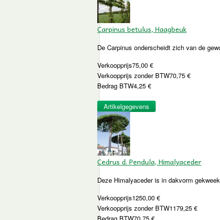
Carpinus betulus, Haagbeuk
De Carpinus onderscheidt zich van de gewo
Verkoopprijs
75,00 €
Verkoopprijs zonder BTW
70,75 €
Bedrag BTW
4,25 €
Artikelgegevens
Cedrus d. Pendula, Himalyaceder
Deze Himalyaceder is in dakvorm gekweekt. 
Verkoopprijs
1250,00 €
Verkoopprijs zonder BTW
1179,25 €
Bedrag BTW
70,75 €