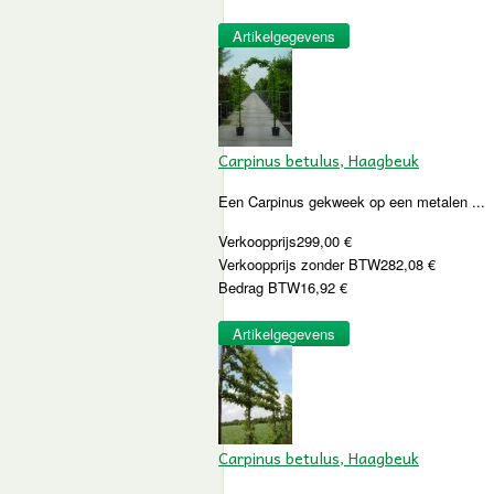
Artikelgegevens
Carpinus betulus, Haagbeuk
Een Carpinus gekweek op een metalen ...
Verkoopprijs
299,00 €
Verkoopprijs zonder BTW
282,08 €
Bedrag BTW
16,92 €
Artikelgegevens
Carpinus betulus, Haagbeuk