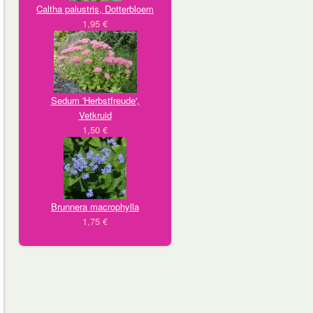
Caltha palustris, Dotterbloem
1,95 €
Sedum 'Herbstfreude',
Vetkruid
1,50 €
Brunnera macrophylla
1,75 €