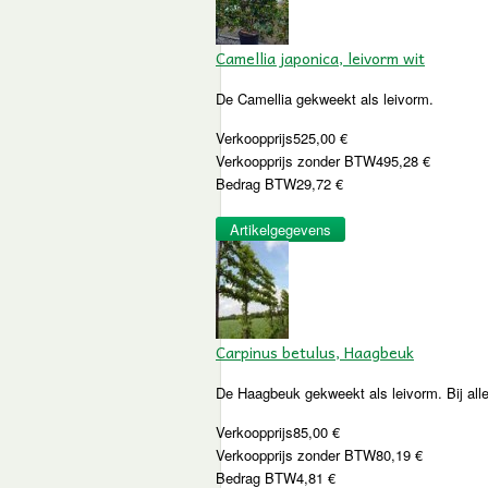
Camellia japonica, leivorm wit
De Camellia gekweekt als leivorm.
Verkoopprijs
525,00 €
Verkoopprijs zonder BTW
495,28 €
Bedrag BTW
29,72 €
Artikelgegevens
Carpinus betulus, Haagbeuk
De Haagbeuk gekweekt als leivorm. Bij alle
Verkoopprijs
85,00 €
Verkoopprijs zonder BTW
80,19 €
Bedrag BTW
4,81 €