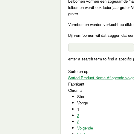
Leibomen vormen een zogeaamde 'haag
leibomen wordt ook ieder jaar groter 
groter.
Vormbomen worden verkocht op dikte 
Bij vormbomen wil dat zeggen dat ee
enter a search term to find a specific 
Sorteren op
Sorted Product Name Aflopende volg
Fabrikant
Chrema
Start
Vorige
1
2
3
Volgende