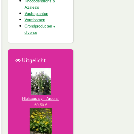
Rhododendrons &
Azalea's
Vaste planten
Vormbomen
Grondproducten +
diverse
Uitgelicht
Hibiscus syr. 'Ardens'
69,50 €