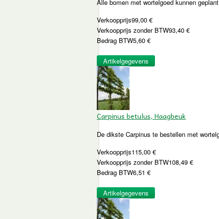
Alle bomen met wortelgoed kunnen geplant 
Verkoopprijs
99,00 €
Verkoopprijs zonder BTW
93,40 €
Bedrag BTW
5,60 €
Artikelgegevens
Carpinus betulus, Haagbeuk
De dikste Carpinus te bestellen met wortel
Verkoopprijs
115,00 €
Verkoopprijs zonder BTW
108,49 €
Bedrag BTW
6,51 €
Artikelgegevens