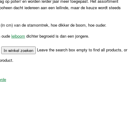
 op poten' en worden ierder jaar meer toegepast. Het assortiment
Vooheen dacht iedereen aan een leilinde, maar de keuze wordt steeds
(in cm) van de stamomtrek, hoe dikker de boom, hoe ouder.
n oude
leiboom
dichter begroeid is dan een jongere.
Leave the search box empty to find all products, or
product.
orde