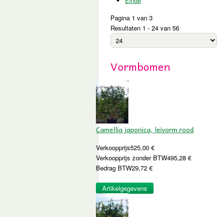
Einde
Pagina 1 van 3
Resultaten 1 - 24 van 56
Vormbomen
Camellia japonica, leivorm rood
Verkoopprijs
525,00 €
Verkoopprijs zonder BTW
495,28 €
Bedrag BTW
29,72 €
Artikelgegevens