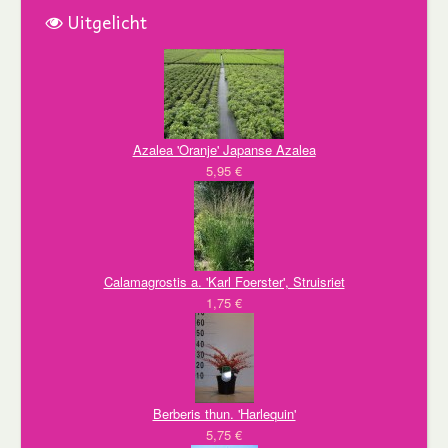
Uitgelicht
Azalea 'Oranje' Japanse Azalea
5,95 €
Calamagrostis a. 'Karl Foerster', Struisriet
1,75 €
Berberis thun. 'Harlequin'
5,75 €